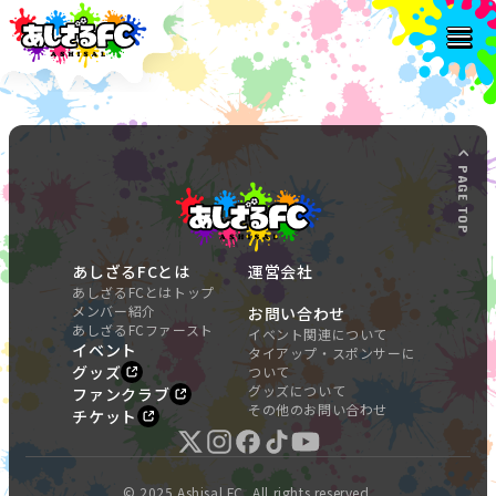
PAGE TOP
あしざるFCとは
運営会社
あしざるFCとはトップ
メンバー紹介
お問い合わせ
あしざるFCファースト
イベント関連について
イベント
タイアップ・スポンサーに
グッズ
ついて
グッズについて
ファンクラブ
その他のお問い合わせ
チケット
© 2025 Ashisal FC, All rights reserved.