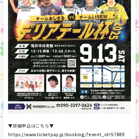
▼詳細申込はこちら▼
https://www.ticketpay.jp/booking/?event_id=57889